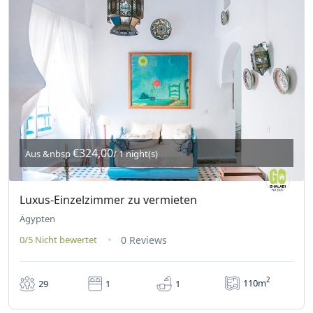
€324,00
Aus &nbsp
/ 1 night(s)
Luxus-Einzelzimmer zu vermieten
Ägypten
0/5
Nicht bewertet
0 Reviews
2
110m
29
1
1