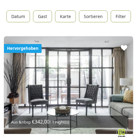
Datum
Gast
Karte
Sortieren
Filter
Hervorgehoben
€342,00
Aus &nbsp
/ 1 night(s)