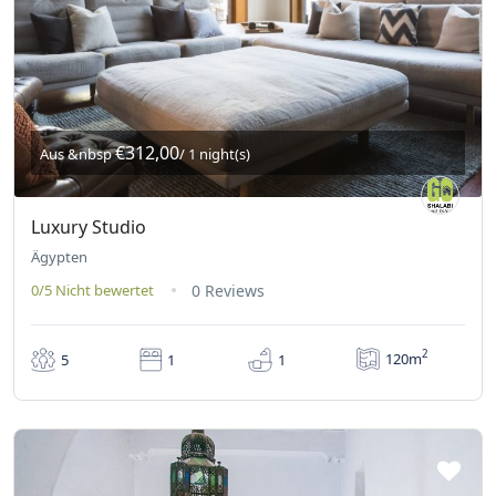
€312,00
Aus &nbsp
/ 1 night(s)
Luxury Studio
Ägypten
0/5
Nicht bewertet
0 Reviews
2
120m
5
1
1