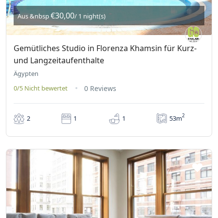
€30,00
Aus &nbsp
/ 1 night(s)
Gemütliches Studio in Florenza Khamsin für Kurz-
und Langzeitaufenthalte
Ägypten
0/5
Nicht bewertet
0 Reviews
2
53m
2
1
1