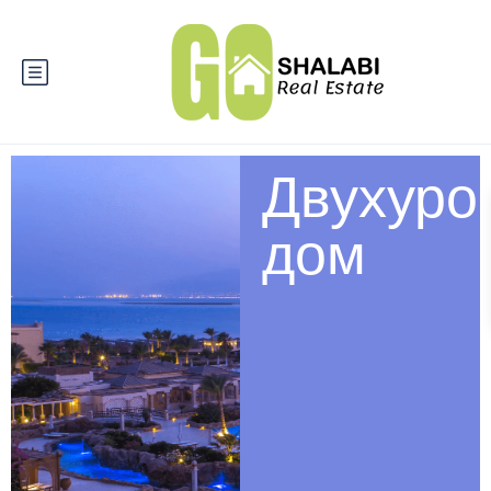
Двухуро
дом